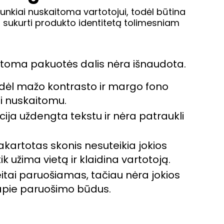
unkiai nuskaitoma vartotojui, todėl būtina
 sukurti produkto identitetą tolimesniam
toma pakuotės dalis nėra išnaudota.
dėl mažo kontrasto ir margo fono
i nuskaitomu.
acija uždengta tekstu ir nėra patraukli
akartotas skonis nesuteikia jokios
ik užima vietą ir klaidina vartotoją.
itai paruošiamas, tačiau nėra jokios
apie paruošimo būdus.