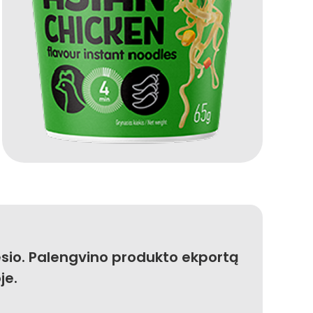
sio. Palengvino produkto ekportą
je.