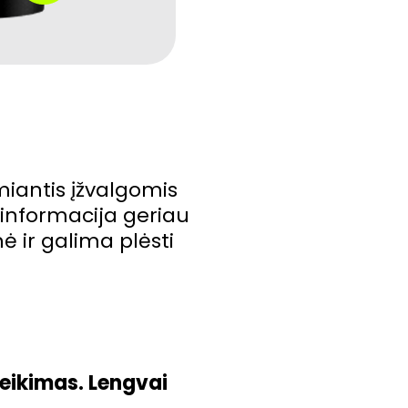
emiantis įžvalgomis
 informacija geriau
 ir galima plėsti
teikimas. Lengvai