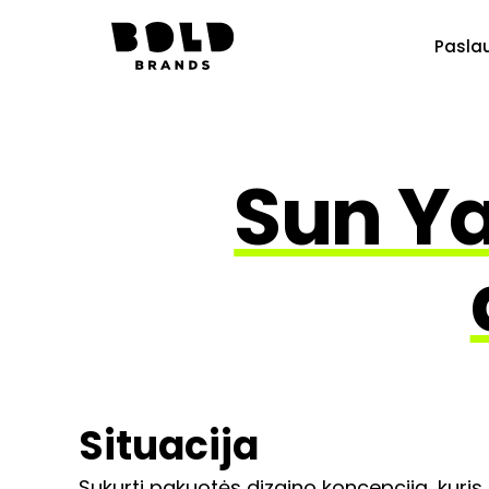
Pasla
Sun Ya
Situacija
Sukurti pakuotės dizaino koncepciją, kuri