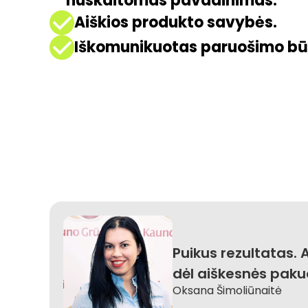
nuskaitomas pavadinimas.
Aiškios produkto savybės.
Iškomunikuotas paruošimo bū
Puikus rezultatas.
dėl aiškesnės pak
Oksana Šimoliūnaitė