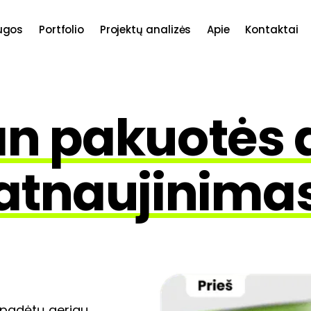
ugos
Portfolio
Projektų analizės
Apie
Kontaktai
n pakuotės 
atnaujinima
s padėtų geriau