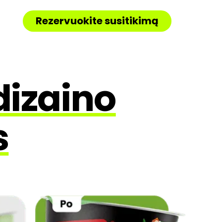
Rezervuokite susitikimą
dizaino
s