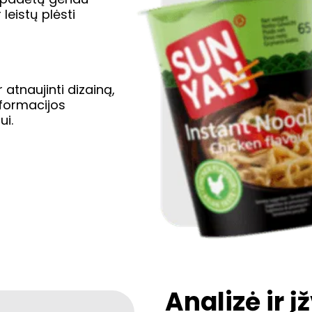
 leistų plėsti
 atnaujinti dizainą,
nformacijos
ui.
Analizė ir į