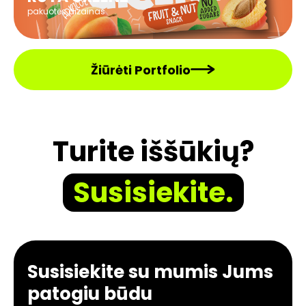
pakuotės dizainas
Žiūrėti Portfolio
Turite iššūkių?
Susisiekite.
Susisiekite su mumis Jums
patogiu būdu