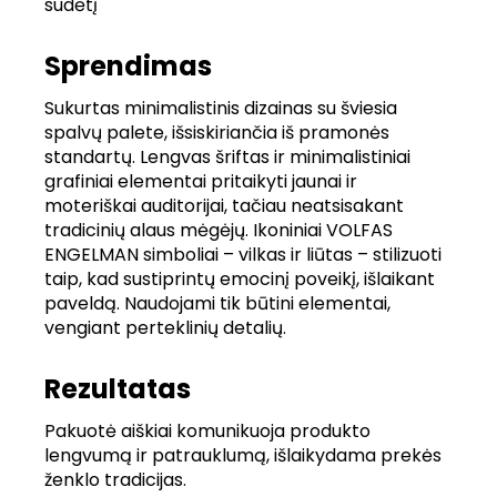
sudėtį
Sprendimas
Sukurtas minimalistinis dizainas su šviesia
spalvų palete, išsiskiriančia iš pramonės
standartų. Lengvas šriftas ir minimalistiniai
grafiniai elementai pritaikyti jaunai ir
moteriškai auditorijai, tačiau neatsisakant
tradicinių alaus mėgėjų. Ikoniniai VOLFAS
ENGELMAN simboliai – vilkas ir liūtas – stilizuoti
taip, kad sustiprintų emocinį poveikį, išlaikant
paveldą. Naudojami tik būtini elementai,
vengiant perteklinių detalių.
Rezultatas
Pakuotė aiškiai komunikuoja produkto
lengvumą ir patrauklumą, išlaikydama prekės
ženklo tradicijas.