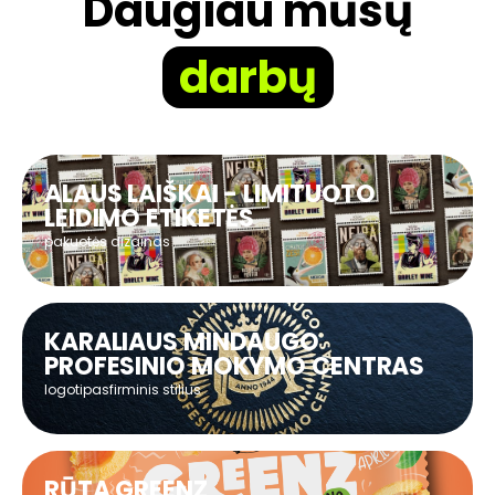
Daugiau mūsų
darbų
ALAUS LAIŠKAI - LIMITUOTO
LEIDIMO ETIKETĖS
pakuotės dizainas
KARALIAUS MINDAUGO
PROFESINIO MOKYMO CENTRAS
logotipas
firminis stilius
RŪTA GREENZ