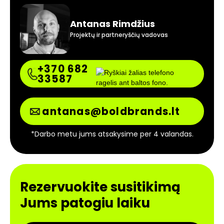
Antanas Rimdžius
Projektų ir partneryščių vadovas
+370 682
33587
antanas@boldbrands.lt
*Darbo metu jums atsakysime per 4 valandas.
Rezervuokite susitikimą
Jums patogiu laiku