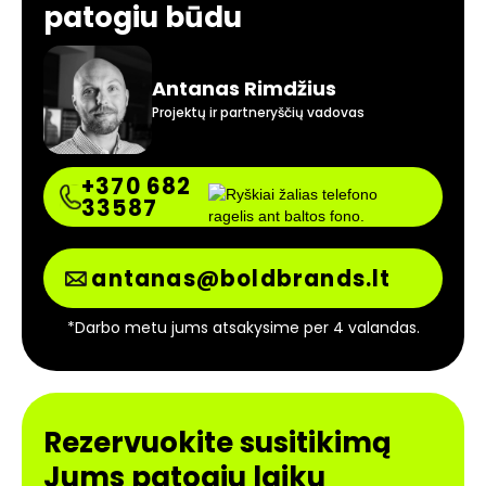
patogiu būdu
Antanas Rimdžius
Projektų ir partneryščių vadovas
+370 682
33587
antanas@boldbrands.lt
*Darbo metu jums atsakysime per 4 valandas.
Rezervuokite susitikimą
Jums patogiu laiku