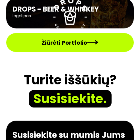
DROPS - BEER & WHISKEY
logotipas
Žiūrėti Portfolio
Turite iššūkių?
Susisiekite.
Susisiekite su mumis Jums