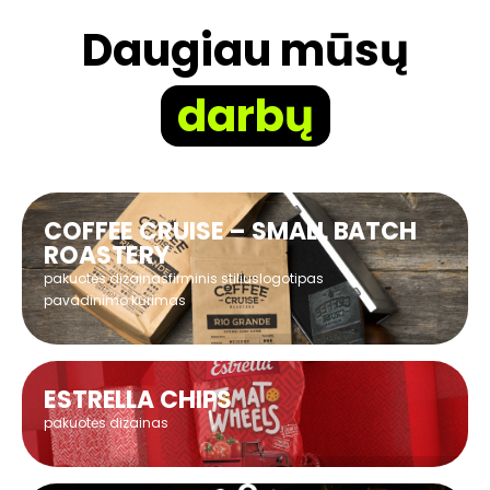
Daugiau mūsų
darbų
COFFEE CRUISE – SMALL BATCH
ROASTERY
pakuotės dizainas
firminis stilius
logotipas
pavadinimo kūrimas
ESTRELLA CHIPS
pakuotės dizainas