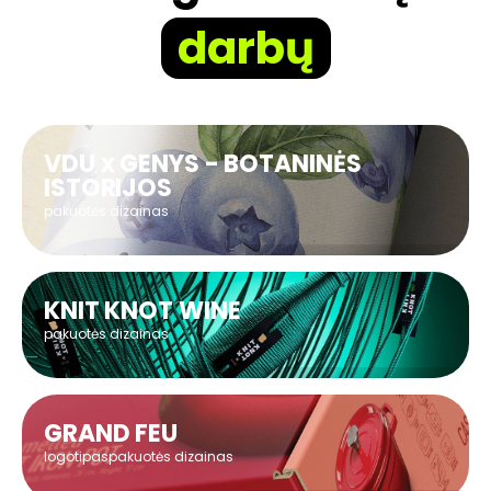
darbų
VDU x GENYS - BOTANINĖS
ISTORIJOS
pakuotės dizainas
KNIT KNOT WINE
pakuotės dizainas
GRAND FEU
logotipas
pakuotės dizainas