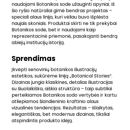
naudojami Botanikos sode užauginti apyniai. Iš
šio ryšio natūraliai gimė bendras projektas –
speciali alaus linija, kuri vėliau buvo išplėsta
naujais skoniais. Produktai skirti ne tik prekybai
Botanikos sode, bet ir naudojami kaip
reprezentacinė priemonė, pasakojanti bendrą
abiejų institucijų istoriją.
Sprendimas
Įkvėpti senovinių botanikos iliustracijų
estetikos, sukūrėme liniją „Botanical Stories“.
Dizainas jungia klasikines, detalias iliustracijas
su šiuolaikiška, aiškia struktūra – taip subtiliai
perteikiamos Botanikos sodo vertybės ir kartu
atliepiamos šiandieninio kraftinio alaus
vizualinės tendencijos. Rezultatas – išlaikytas,
elegantiškas, bet modernus dizainas, tiksliai
atspindintis produkto idėją.