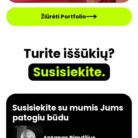
Žiūrėti Portfolio
Turite iššūkių?
Susisiekite.
Susisiekite su mumis Jums
patogiu būdu
Antanas Rimdžius