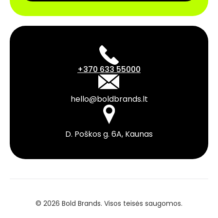
+370 633 55000
hello@boldbrands.lt
D. Poškos g. 6A, Kaunas
©
2026
Bold Brands. Visos teisės saugomos.