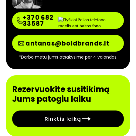
+370 682
33587
antanas@boldbrands.lt
*Darbo metu jums atsakysime per 4 valandas.
Rezervuokite susitikimą
Jums patogiu laiku
Rinktis laiką