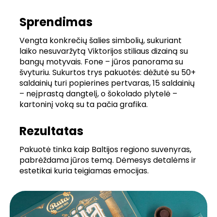
Sprendimas
Vengta konkrečių šalies simbolių, sukuriant
laiko nesuvaržytą Viktorijos stiliaus dizainą su
bangų motyvais. Fone – jūros panorama su
švyturiu. Sukurtos trys pakuotės: dėžutė su 50+
saldainių turi popierines pertvaras, 15 saldainių
– neįprastą dangtelį, o šokolado plytelė –
kartoninį voką su ta pačia grafika.
Rezultatas
Pakuotė tinka kaip Baltijos regiono suvenyras,
pabrėždama jūros temą. Dėmesys detalėms ir
estetikai kuria teigiamas emocijas.