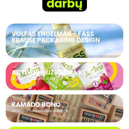
darbų
VOLFAS ENGELMAN - FASS
BRAUSE PACKAGING DESIGN
pakuotės dizainas
ACTIVUS - UŽPILAMA KOŠĖ
logotipas
pakuotės dizainas
KAMADO BONO
atnaujinimas
pakuotės dizainas