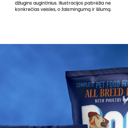
džiugins augintinius. Iliustracijos pabrėžia ne
konkrečias veisles, o žaismingumą ir šilumą.