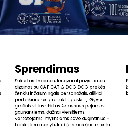
Sprendimas
s
Sukurtas linksmas, lengvai atpažįstamas
dizainas su CAT CAT & DOG DOG prekės
s
ženklu ir žaismingais personažais, aiškiai
k
perteikiančiais produkto paskirtį. Gyvas
grafinis stilius skirtas žemesnes pajamas
gaunantiems, dažnai vienišiems
vartotojams, mylintiems savo augintinius –
tai skatina manyti, kad šėrimas šiuo maistu