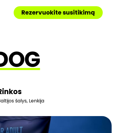
Rezervuokite susitikimą
 DOG
Rinkos
altijos šalys, Lenkija